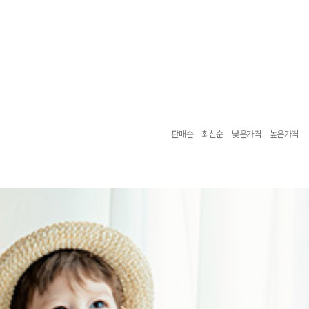
판매순
최신순
낮은가격
높은가격