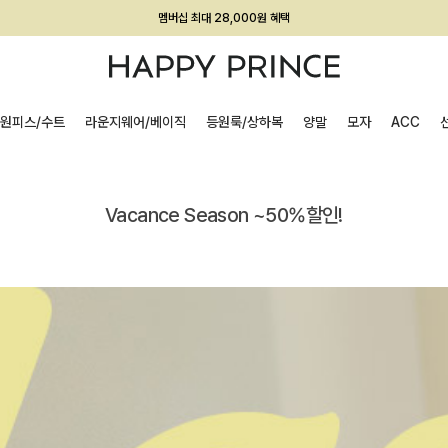
회원전용 아울렛, 가입하면 ~60% 할인!
멤버십 최대 28,000원 혜택
원피스/수트
라운지웨어/베이직
등원룩/상하복
양말
모자
ACC
Vacance Season ~50%할인!