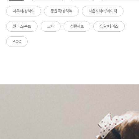
아우터/상하의
등원룩/상하복
라운지웨어/베이직
원피스/수트
모자
선물세트
양말/타이즈
ACC