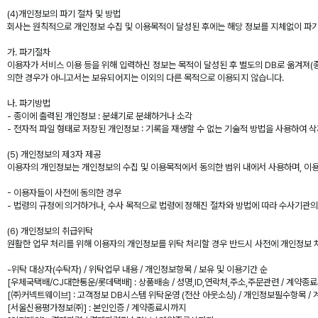
(4)개인정보의 파기 절차 및 방법
회사는 원칙적으로 개인정보 수집 및 이용목적이 달성된 후에는 해당 정보를 지체없이 파기
가. 파기절차
이용자가 서비스 이용 등을 위해 입력하신 정보는 목적이 달성된 후 별도의 DB로 옮겨져(종
의한 경우가 아니고서는 보유되어지는 이외의 다른 목적으로 이용되지 않습니다.
나. 파기방법
- 종이에 출력된 개인정보 : 분쇄기로 분쇄하거나 소각
- 전자적 파일 형태로 저장된 개인정보 : 기록을 재생할 수 없는 기술적 방법을 사용하여 
(5) 개인정보의 제3자 제공
이용자의 개인정보는 개인정보의 수집 및 이용목적에서 동의한 범위 내에서 사용하며, 이용
- 이용자들이 사전에 동의한 경우
- 법령의 규정에 의거하거나, 수사 목적으로 법령에 정해진 절차와 방법에 따라 수사기관의
(6) 개인정보의 취급위탁
원활한 업무 처리를 위해 이용자의 개인정보를 위탁 처리할 경우 반드시 사전에 개인정보 처
-위탁 대상자(수탁자) / 위탁업무 내용 / 개인정보항목 / 보유 및 이용기간 순
[우체국택배/CJ대한통운/롯데택배] : 상품배송 / 성명,ID,연락처,주소,주문관련 / 계약종
[㈜커넥트웨이브] : 고객정보 DB시스템 위탁운영 (전산 아웃소싱) / 개인정보필수항목 /
[서울신용평가정보㈜] : 본인인증 / 계약종료시까지