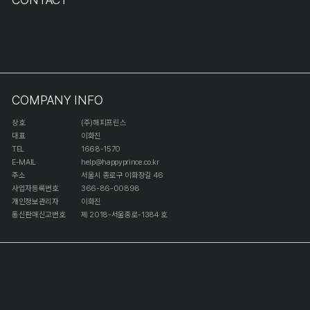
COMPANY INFO
상호
(주)해피프린스
대표
이화진
TEL
1668-1570
E-MAIL
help@happyprince.co.kr
주소
서울시 종로구 이화장길 46
사업자등록번호
366-86-00898
개인정보관리자
이화진
통신판매신고번호
제 2018-서울종로-1384 호
[사업자정보확인]