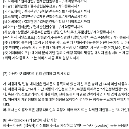
[이지페이] : 결제관련 / 결제관련필수정보 / 계약종료시까지
[다날] : 결제관련 / 결제관련필수정보 / 계약종료시까지
[카카오페이] : 결제관련 / 결제관련필수정보 / 계약종료시까지
[토스페이] : 결제관련 / 결제관련필수정보 / 계약종료시까지
[네이버페이] : 결제관련 / 결제관련필수정보 / 계약종료시까지
[페이코] : 결제관련 / 결제관련필수정보 / 계약종료시까지
[사방넷] : 상품관리,주문수집관련 / 성명,연락처,주소,주문관련 / 계약종료시까지
[주식회사 지안소프트] : 상품관리,주문수집관련 / 성명,연락처,주소,주문관련 / 계약종료
[㈜엠비아이솔루션] : 고객 상담 챗봇 서비스 관리 / 채팅상담을 통한 상단내용 저장 및 이
[㈜크리마] : 상품평 서비스 관리 / 게시판 시스템 및 마일리지 시스템 구축,유지,보수, D
[㈜데이터라이즈] : 데이터 분석 기반 광고·마케팅 목적의 맞춤형 메시지 발송 서비스 제공 (알
/ 위탁 계약 종료 시 또는 서비스 제공 목적 달성 시까지
(7) 이용자 및 법정대리인의 권리와 그 행사방법
가. 이용자 및 법정 대리인은 언제든지 등록되어 있는 자신 혹은 당해 만 14세 미만 아동
나. 이용자 혹은 만 14세 미만 아동의 개인정보 조회, 수정을 위해서는 “개인정보변경” (
다. 혹은 개인정보관리책임자에게 서면, 전화 또는 이메일로 연락하시면 지체 없이 조치하
라. 이용자가 개인정보의 오류에 대한 정정을 요청하신 경우에는 정정을 완료하기 전까지 
니다.
마. 회사는 이용자 혹은 법정 대리인의 요청에 의해 해지 또는 삭제된 개인정보는 "3. 개
(8) 쿠키(cookie)의 운영에 관한 사항
회사는 이용자 (접속자)의 정보를 수시로 저장하고 찾아내는 '쿠키(cookie)' 등을 