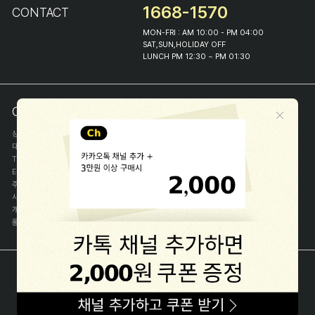
1668-1570
CONTACT
MON-FRI : AM 10:00 - PM 04:00
SAT,SUN,HOLIDAY OFF
LUNCH PM 12:30 ~ PM 01:30
COMPANY INFO
상호
(주)해피프린스
대표
이화진
TEL
1668-1570
E-MAIL
help@happyprince.co.kr
주소
서울시 종로구 이화장길 46
사업자등록번호
366-86-00898
개인정보관리자
이화진
통신판매신고번호
제 2018-서울종로-1384 호
[사업자정보확인]
COPYRIGHT(C) (주)해피프린스 ALL RIGHT RESERVED.