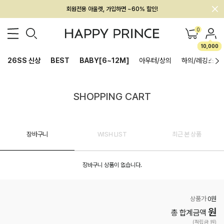
회원전용 아울렛, 가입하면 ~60% 할인!
멤버십 최대 28,000원 혜택
0
10,000
26SS 신상
BEST
BABY[6~12M]
아우터/상의
하의/레깅스
SHOPPING CART
장바구니
WISH LIST
최근 본 상품
장바구니 상품이 없습니다.
상품가
0원
원
총 합계금액
(적립금 원)