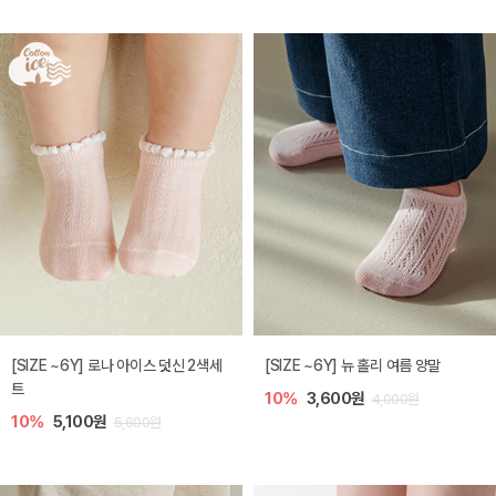
[SIZE ~6Y] 로나 아이스 덧신 2색세
[SIZE ~6Y] 뉴 홀리 여름 양말
트
10%
3,600원
4,000원
10%
5,100원
5,600원