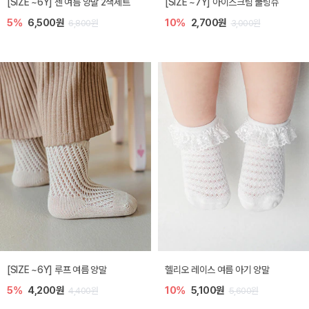
[SIZE ~6Y] 젠 여름 양말 2색세트
[SIZE ~7Y] 아이스크림 쿨링슈
5%
6,500원
10%
2,700원
6,800원
3,000원
[SIZE ~6Y] 루프 여름 양말
헬리오 레이스 여름 아기 양말
5%
4,200원
10%
5,100원
4,400원
5,600원