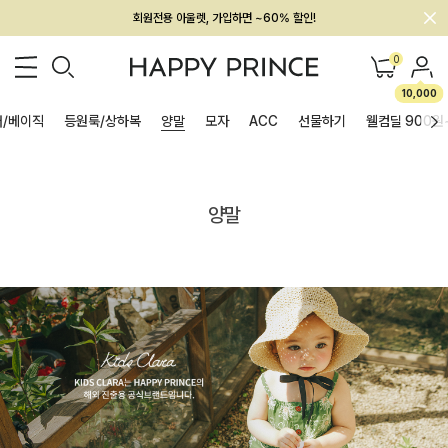
회원전용 아울렛, 가입하면 ~60% 할인!
멤버십 최대 28,000원 혜택
0
10,000
/베이직
등원룩/상하복
양말
모자
ACC
선물하기
웰컴딜 900원
양말