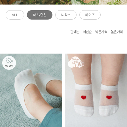
ALL
삭스/덧신
니삭스
타이즈
판매순
최신순
낮은가격
높은가격