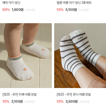
해피 아기 덧신
엘룬 여름 아기 덧신 2종세트
50%
1,600원
10%
5,100원
3,200원
5,600원
[SIZE ~6Y] 티베 여름 양말
[SIZE ~6Y] 먼시 여름 양말
10%
3,100원
10%
3,500원
3,400원
3,800원