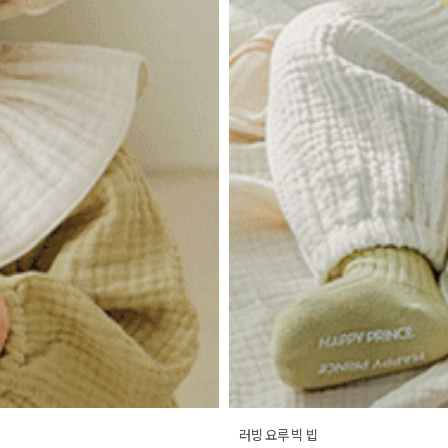
러빙 요루 빅 빕