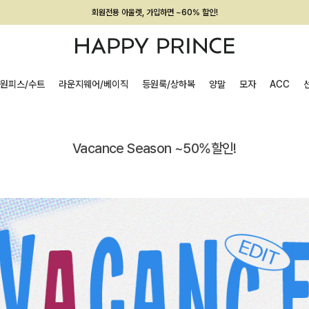
회원전용 아울렛, 가입하면 ~60% 할인!
멤버십 최대 28,000원 혜택
원피스/수트
라운지웨어/베이직
등원룩/상하복
양말
모자
ACC
Vacance Season ~50%할인!