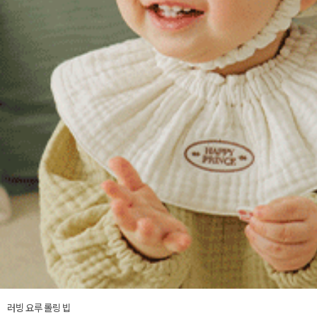
러빙 요루 롤링 빕