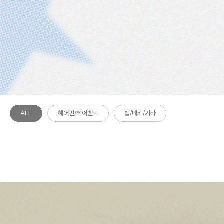
ALL
헤어핀/헤어밴드
빕/네키/기타