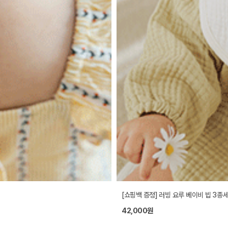
[쇼핑백 증정] 러빙 요루 베이비 빕 3종
42,000원