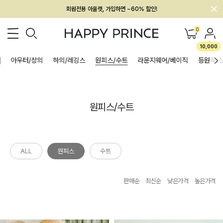
회원전용 아울렛, 가입하면 ~60% 할인!
멤버십 최대 28,000원 혜택
0
10,000
]
아우터/상의
하의/레깅스
원피스/수트
라운지웨어/베이직
등원룩/
원피스/수트
ALL
원피스
수트
판매순
최신순
낮은가격
높은가격