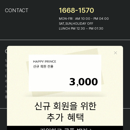
1668-1570
CONTACT
MON-FRI : AM 10:00 - PM 04:00
SAT,SUN,HOLIDAY OFF
LUNCH PM 12:30 ~ PM 01:30
COMPANY INFO
상호
(주)해피프린스
대표
이화진
TEL
1668-1570
E-MAIL
help@happyprince.co.kr
주소
서울시 종로구 이화장길 46
사업자등록번호
366-86-00898
개인정보관리자
이화진
통신판매신고번호
제 2018-서울종로-1384 호
[사업자정보확인]
COPYRIGHT(C) (주)해피프린스 ALL RIGHT RESERVED.