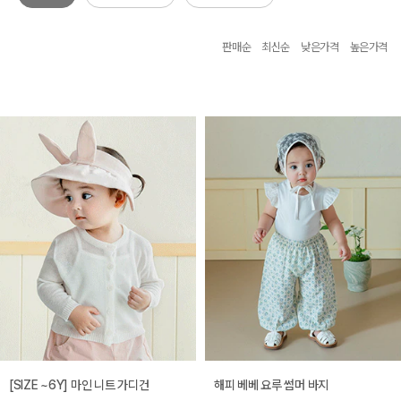
판매순
최신순
낮은가격
높은가격
[SIZE ~6Y] 마인 니트 가디건
해피 베베 요루 썸머 바지