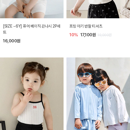
[SIZE ~6Y] 퓨어 베이직 끈나시 2P세
프링 아기 반팔 티셔츠
트
10%
17,100원
19,000원
16,000원