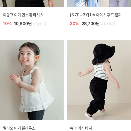
아망크 아기 민소매 티셔츠
[SIZE ~6Y] UV 아이스 후드 점퍼
10%
10,800원
30%
28,700원
12,000원
41,000원
엘리오 아기 블라우스
듀이 아기 바지