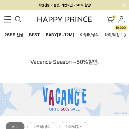
회원전용 아울렛, 가입하면 ~60% 할인!
멤버십 최대 28,000원 혜택
0
10,000
26SS 신상
BEST
BABY[6~12M]
아우터/상의
하의/레깅스
Vacance Season ~50%할인!
ALL
아우터/상의
하의/레깅스