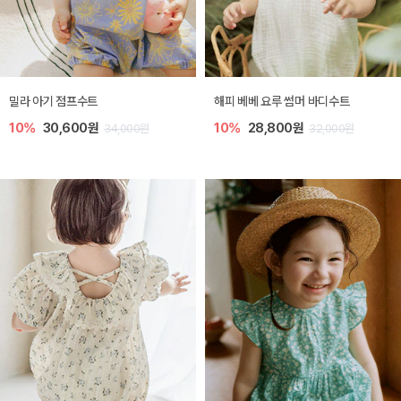
밀라 아기 점프수트
해피 베베 요루 썸머 바디수트
10%
30,600원
10%
28,800원
34,000원
32,000원