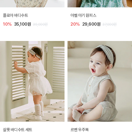
플로아 바디수트
아벨 아기 원피스
10%
35,100원
20%
29,600원
39,000원
37,000원
샬롯 바디수트 세트
르벤 우주복