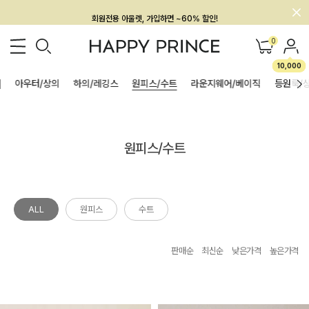
회원전용 아울렛, 가입하면 ~60% 할인!
멤버십 최대 28,000원 혜택
0
10,000
]
아우터/상의
하의/레깅스
원피스/수트
라운지웨어/베이직
등원룩/
원피스/수트
ALL
원피스
수트
판매순
최신순
낮은가격
높은가격