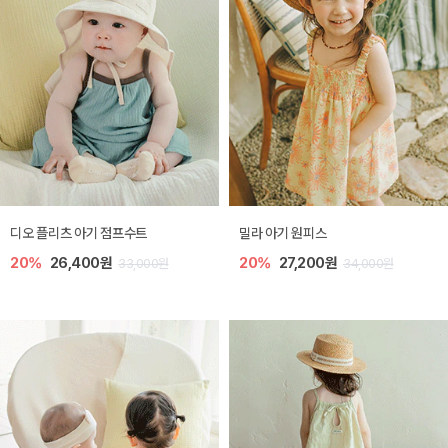
디오 플리츠 아기 점프수트
밀라 아기 원피스
20%
26,400원
20%
27,200원
33,000원
34,000원