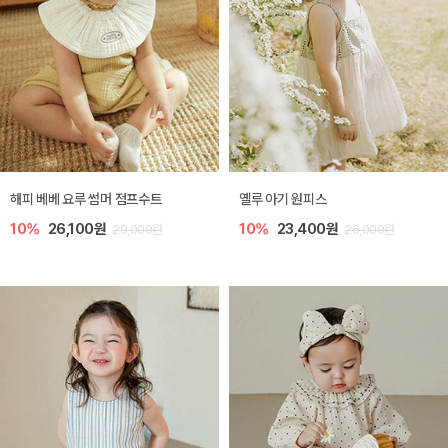
해피 베베 요루 썸머 점프수트
옐루 아기 원피스
10%
26,100원
10%
23,400원
29,000원
26,000원