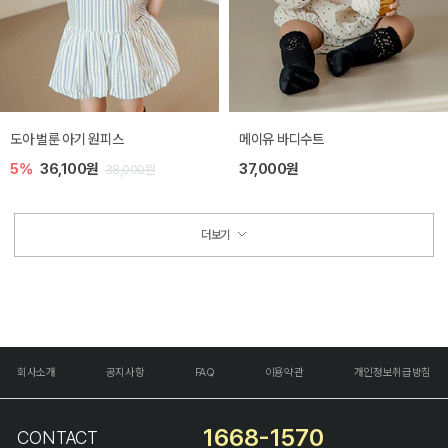
도아 벌룬 아기 원피스
메이유 바디수트
5%
36,100원
37,000원
38,000원
더보기
회사소개
공지사항
FAQ
이용약관
개인정보취급방침
1668-1570
CONTACT