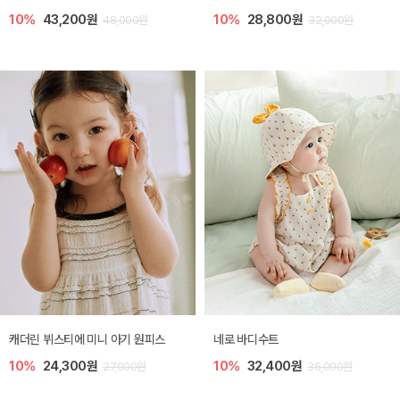
10%
43,200원
10%
28,800원
48,000원
32,000원
캐더린 뷔스티에 미니 아기 원피스
네로 바디수트
10%
24,300원
10%
32,400원
27,000원
36,000원