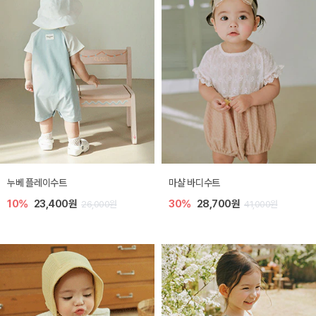
누베 플레이수트
마샬 바디수트
10%
23,400원
30%
28,700원
26,000원
41,000원