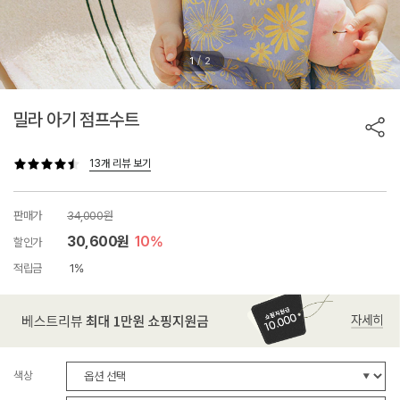
/
1
2
밀라 아기 점프수트
13개 리뷰 보기
판매가
34,000원
30,600원
10%
할인가
적립금
1%
색상