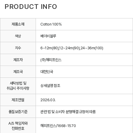
PRODUCT INFO
제품소재
Cotton 100%
색상
베이비블루
치수
6~12m(80),12~24m(90),24~36m(100)
제조자
(주)해피프린스
제조국
대한민국
세탁방법 및
상세설명 참조
취급시 주의사항
제조연월
2026.03.
품질보증기준
관련 법 및 소비자 분쟁해결 규정에 따름
A/S 책임자와
해피프린스/1668-1570
전화번호