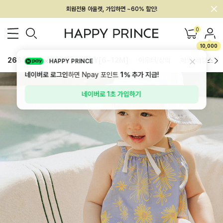
회원전용 아울렛, 가입하면 ~60% 할인!
멤버십 최대 28,000원 혜택
0
10,000
26SS 신상
BEST
BABY[6~12M]
아우터/상의
하의/레깅스
HAPPY PRINCE
네이버로 로그인
하면 Npay 포인트
1%
추가 지급!
네이버로 1초 가입하기