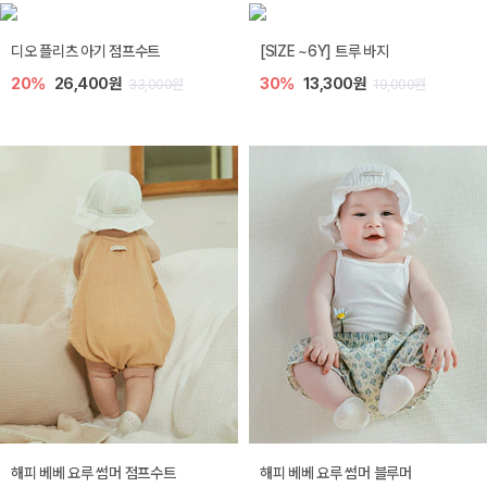
디오 플리츠 아기 점프수트
[SIZE ~6Y] 트루 바지
20%
26,400원
30%
13,300원
33,000원
19,000원
해피 베베 요루 썸머 점프수트
해피 베베 요루 썸머 블루머