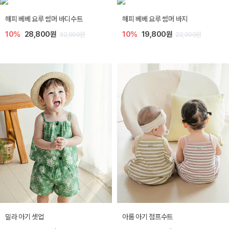
해피 베베 요루 썸머 바디수트
해피 베베 요루 썸머 바지
10%
28,800원
10%
19,800원
32,000원
22,000원
밀라 아기 셋업
아롬 아기 점프수트