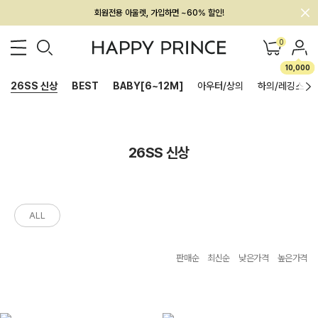
회원전용 아울렛, 가입하면 ~60% 할인!
멤버십 최대 28,000원 혜택
0
10,000
26SS 신상
BEST
BABY[6~12M]
아우터/상의
하의/레깅스
26SS 신상
ALL
판매순
최신순
낮은가격
높은가격