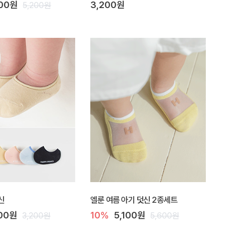
700원
3,200원
5,200원
신
엘룬 여름 아기 덧신 2종세트
600원
10%
5,100원
3,200원
5,600원