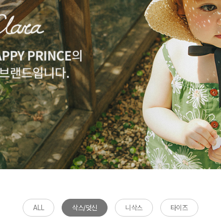
ALL
삭스/덧신
니삭스
타이즈