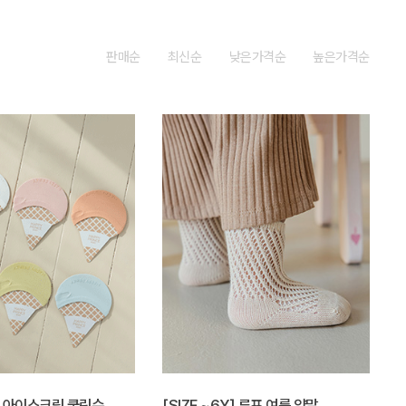
판매순
최신순
낮은가격순
높은가격순
Y] 아이스크림 쿨링슈
[SIZE ~6Y] 루프 여름 양말