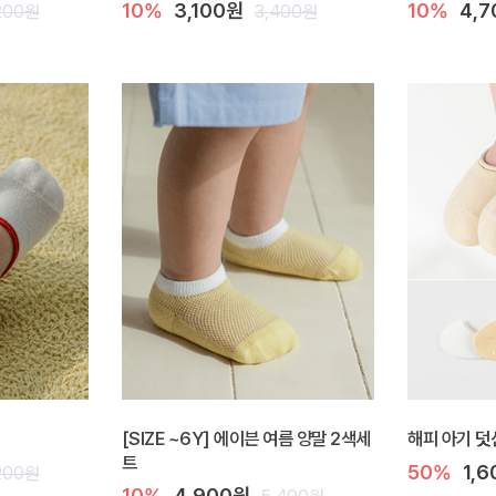
10%
3,100원
10%
4,
200원
3,400원
[SIZE ~6Y] 에이븐 여름 양말 2색세
해피 아기 덧
트
50%
1,
200원
10%
4,900원