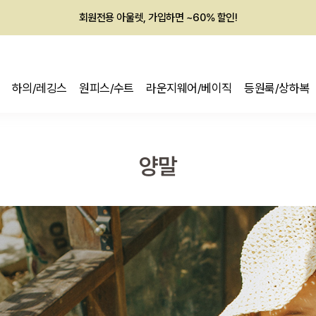
회원전용 아울렛, 가입하면 ~60% 할인!
멤버십 최대 28,000원 혜택
하의/레깅스
원피스/수트
라운지웨어/베이직
등원룩/상하복
양말