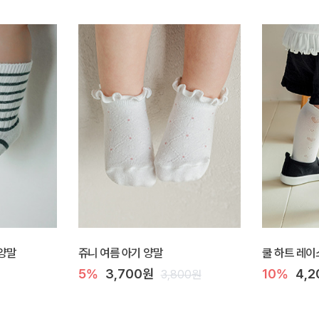
 양말
쥬니 여름 아기 양말
쿨 하트 레이
5%
3,700원
10%
4,
3,800원