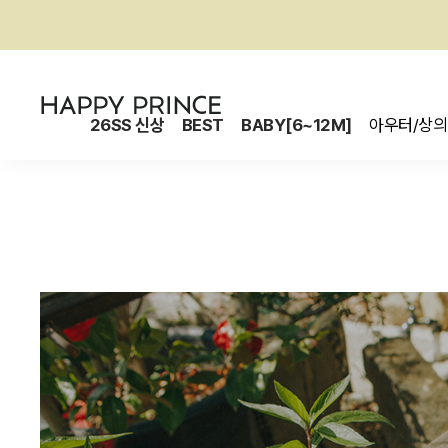
26SS 신상
BEST
BABY[6~12M]
아우터/상의