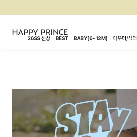
26SS 신상
BEST
BABY[6~12M]
아우터/상의