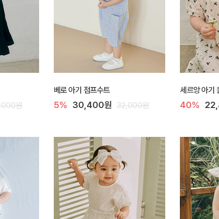
베로 아기 점프수트
세르앙 아기
5%
30,400원
40%
22
,000원
32,000원