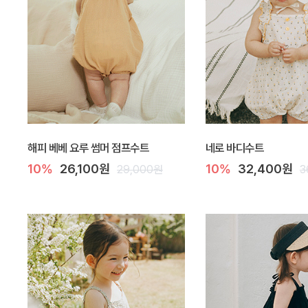
해피 베베 요루 썸머 점프수트
네로 바디수트
10%
26,100원
10%
32,400원
29,000원
3