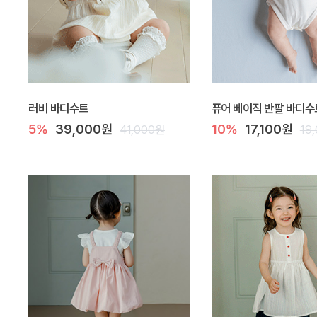
러비 바디수트
퓨어 베이직 반팔 바디수
5%
39,000원
10%
17,100원
41,000원
19