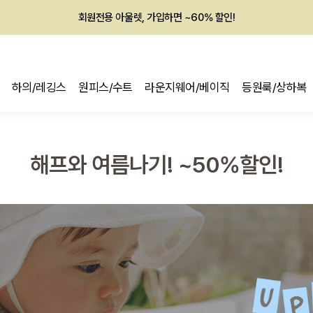
회원전용 아울렛, 가입하면 ~60% 할인!
멤버십 최대 28,000원 혜택
하의/레깅스
원피스/수트
라운지웨어/베이직
등원룩/상하복
해프와 여름나기! ~50%할인!