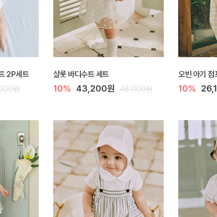
트 2P세트
샬롯 바디수트 세트
오빈 아기 
10%
43,200원
10%
26,
,000원
48,000원