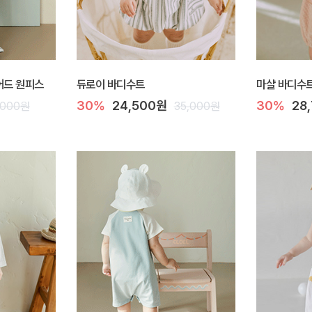
이어드 원피스
듀로이 바디수트
마샬 바디수
30%
24,500원
30%
28
,000원
35,000원