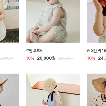
르벤 우주복
캐더린 뷔스티
10%
28,800원
10%
24
6,000원
32,000원