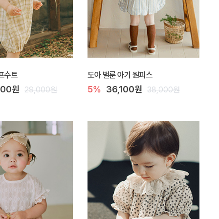
점프수트
도아 벌룬 아기 원피스
100원
5%
36,100원
29,000원
38,000원