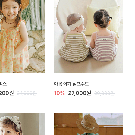
피스
아롬 아기 점프수트
,200원
10%
27,000원
34,000원
30,000원