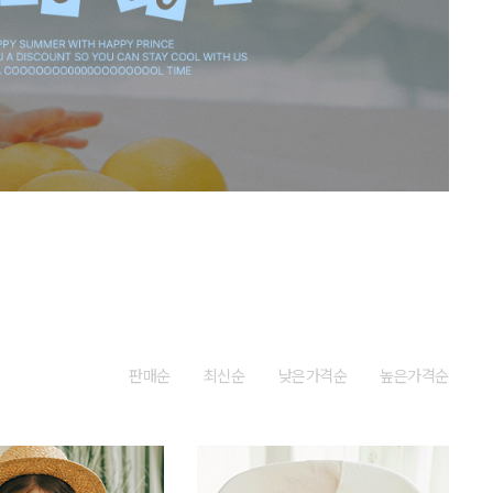
판매순
최신순
낮은가격순
높은가격순