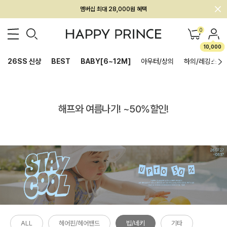
회원전용 아울렛, 가입하면 ~60% 할인!
멤버십 최대 28,000원 혜택
0
10,000
26SS 신상
BEST
BABY[6~12M]
아우터/상의
하의/레깅스
해프와 여름나기! ~50%할인!
ALL
헤어핀/헤어밴드
빕/네키
기타