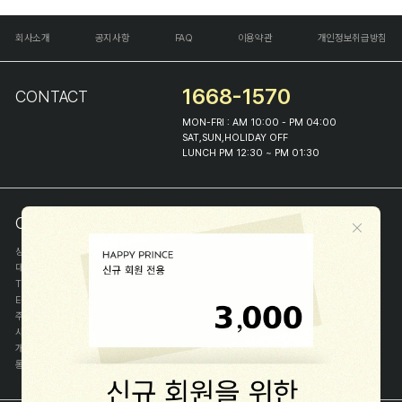
회사소개
공지사항
FAQ
이용약관
개인정보취급방침
1668-1570
CONTACT
MON-FRI : AM 10:00 - PM 04:00
SAT,SUN,HOLIDAY OFF
LUNCH PM 12:30 ~ PM 01:30
COMPANY INFO
상호
(주)해피프린스
대표
이화진
TEL
1668-1570
E-MAIL
help@happyprince.co.kr
주소
서울시 종로구 이화장길 46
사업자등록번호
366-86-00898
개인정보관리자
이화진
통신판매신고번호
제 2018-서울종로-1384 호
[사업자정보확인]