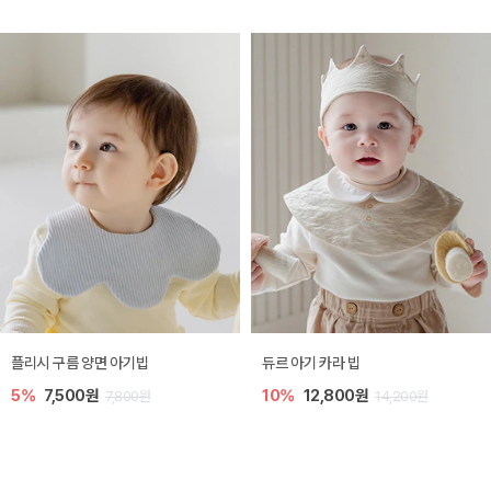
플리시 구름 양면 아기빕
듀르 아기 카라 빕
5%
7,500원
10%
12,800원
7,800원
14,200원