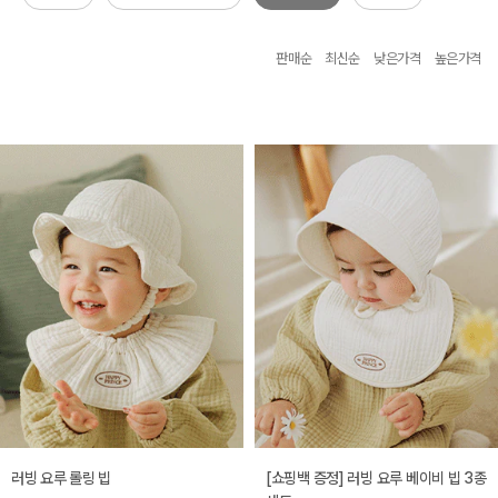
판매순
최신순
낮은가격
높은가격
러빙 요루 롤링 빕
[쇼핑백 증정] 러빙 요루 베이비 빕 3종