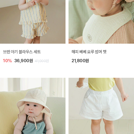
브렌 아기 블라우스 세트
해피 베베 요루 썸머 햇
10%
36,900원
21,800원
41,000원