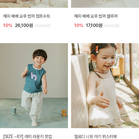
해피 베베 요루 썸머 점프수트
해피 베베 요루 썸머 블루머
10%
26,100원
10%
17,100원
29,000원
19,000원
[SIZE ~6Y] 레티 라운지 셋업
엘로디 니트 아기 뷔스티에