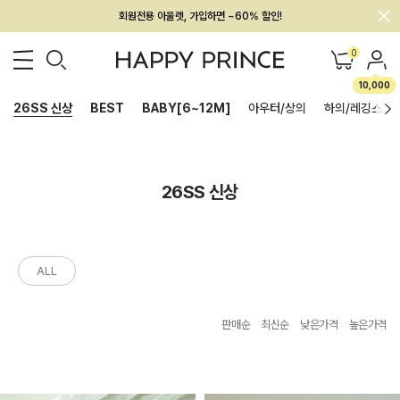
회원전용 아울렛, 가입하면 ~60% 할인!
멤버십 최대 28,000원 혜택
0
10,000
26SS 신상
BEST
BABY[6~12M]
아우터/상의
하의/레깅스
26SS 신상
ALL
판매순
최신순
낮은가격
높은가격