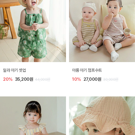
밀라 아기 셋업
아롬 아기 점프수트
20%
35,200원
10%
27,000원
44,000원
30,000원