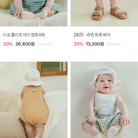
디오 플리츠 아기 점프수트
[SIZE ~6Y] 트루 바지
20%
26,400원
30%
13,300원
33,000원
19,000원