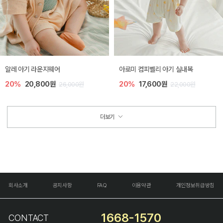
알레 아기 라운지웨어
아로미 컴피벨리 아기 실내복
20%
20,800원
20%
17,600원
26,000원
22,000원
더보기
회사소개
공지사항
FAQ
이용약관
개인정보취급방침
1668-1570
CONTACT