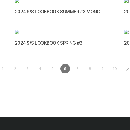
2024 S/S LOOKBOOK SUMMER #3 MONO
20
2024 S/S LOOKBOOK SPRING #3
20
1
2
3
4
5
6
7
8
9
10