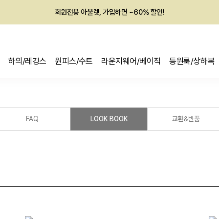
회원전용 아울렛, 가입하면 ~60% 할인!
멤버십 최대 28,000원 혜택
하의/레깅스
원피스/수트
라운지웨어/베이직
등원룩/상하복
FAQ
LOOK BOOK
교환&반품