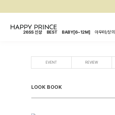
26SS 신상
BEST
BABY[6~12M]
아우터/상의
EVENT
REVIEW
LOOK BOOK