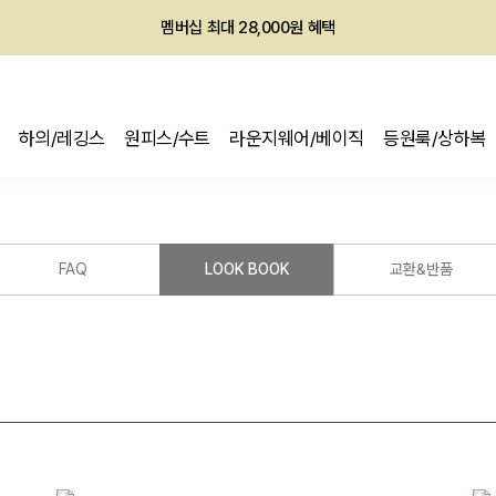
멤버십 최대 28,000원 혜택
하의/레깅스
원피스/수트
라운지웨어/베이직
등원룩/상하복
FAQ
LOOK BOOK
교환&반품