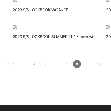
2023 S/S LOOKBOOK VACANCE
20
2023 S/S LOOKBOOK SUMMER #1-1 Flower with
20
1
2
3
4
5
6
7
8
9
10