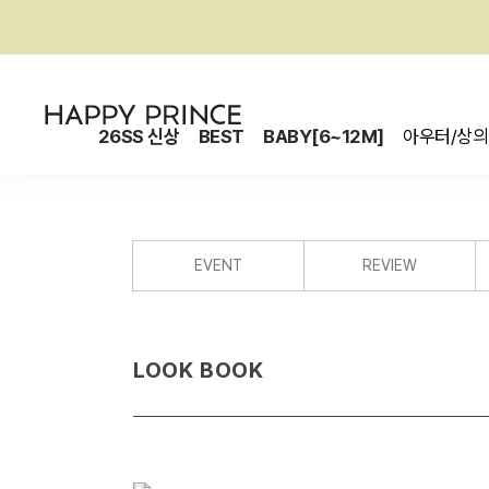
26SS 신상
BEST
BABY[6~12M]
아우터/상의
EVENT
REVIEW
LOOK BOOK