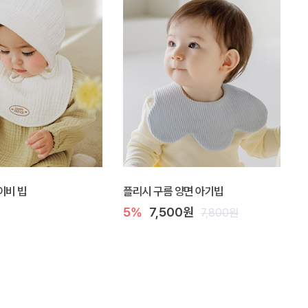
이비 빕
플리시 구름 양면 아기빕
5%
7,500원
7,800원