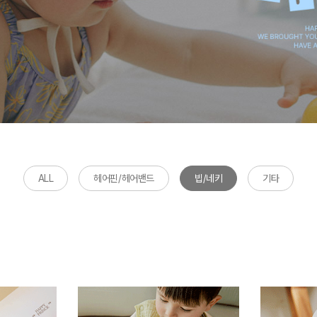
ALL
헤어핀/헤어밴드
빕/네키
기타