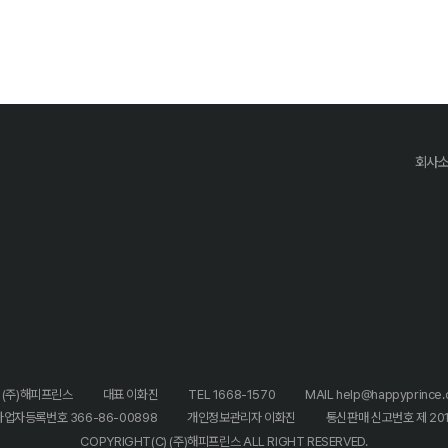
회사
 (주)해피프린스
대표 이화진
TEL 1668-1570
MAIL help@happyprince.c
사업자등록번호 366-86-00898
개인정보관리자 이화진
통신판매 신고번호 제 20
COPYRIGHT(C) (주)해피프린스 ALL RIGHT RESERVED.