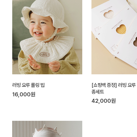
러빙 요루 롤링 빕
[쇼핑백 증정] 러빙 요루
종세트
16,000원
42,000원