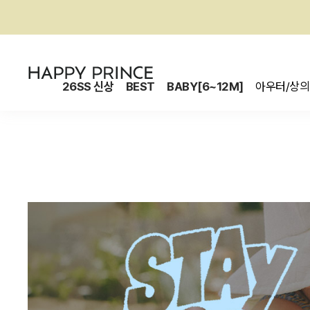
26SS 신상
BEST
BABY[6~12M]
아우터/상의