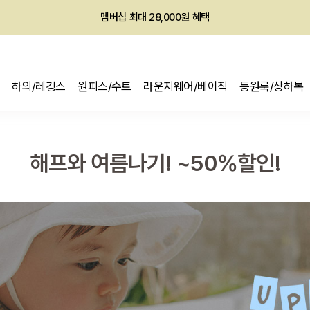
회원전용 아울렛, 가입하면 ~60% 할인!
멤버십 최대 28,000원 혜택
하의/레깅스
원피스/수트
라운지웨어/베이직
등원룩/상하복
해프와 여름나기! ~50%할인!