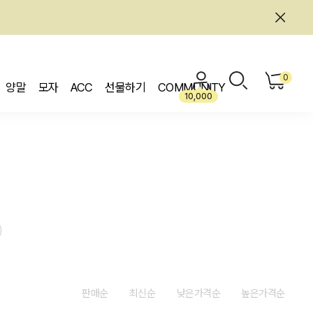
0
양말
모자
ACC
선물하기
COMMUNITY
10,000
판매순
최신순
낮은가격순
높은가격순