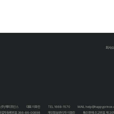
회사
 (주)해피프린스
대표 이화진
TEL 1668-1570
MAIL help@happyprince.c
사업자등록번호 366-86-00898
개인정보관리자 이화진
통신판매 신고번호 제 20