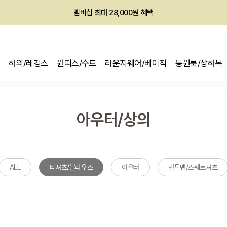
멤버십 최대 28,000원 혜택
회원전용 아울렛, 가입하면 ~60% 할인!
멤버십 최대 28,000원 혜택
하의/레깅스
원피스/수트
라운지웨어/베이직
등원룩/상하복
아우터/상의
ALL
티셔츠/블라우스
아우터
맨투맨/스웨트셔츠