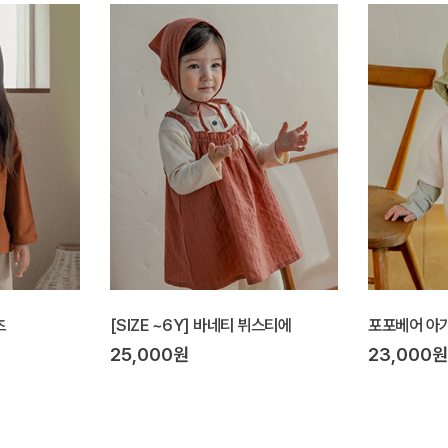
츠
[SIZE ~6Y] 바네티 뷔스티에
포포베어 아
25,000원
23,000