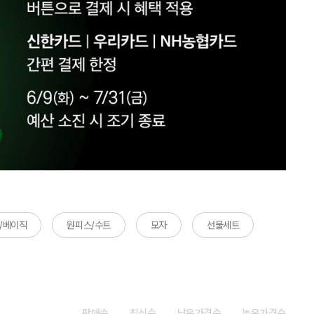
/베이직
원피스/수트
모자
선물세트
판매순
최신순
낮은가격순
높은가격순