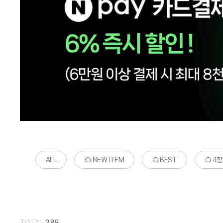
ALL
○ NEW ITEM
○ BEST
○ 4
TOTAL
388