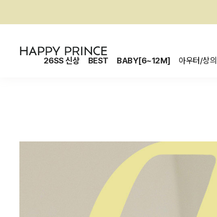
26SS 신상
BEST
BABY[6~12M]
아우터/상의