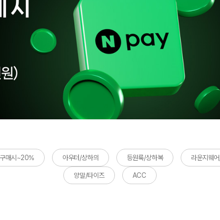
장구매시~20%
아우터/상하의
등원룩/상하복
라운지웨어
양말/타이즈
ACC