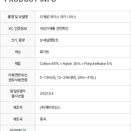
품명 및 모델명
리게로 아이스 아기 니삭스
KC 인증정보
어린이제품 안전확인
크기, 중량
상세설명참조
색상
화이트
재질
Cotton 65% + Nylon 30% + Polyurethane 5%
사용연령 또는
0~12m(S), 12~24m(M), 24m~4Y(L)
권장사용연령
동일모델의
2021.03.
출시년월
제조자
(주)해피프린스
제조국
중국
취급방법 및