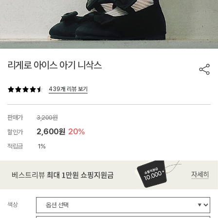
리게로 아이스 아기 니삭스
439개 리뷰 보기
판매가
3,200원
2,600원
20%
할인가
적립금
1%
색상