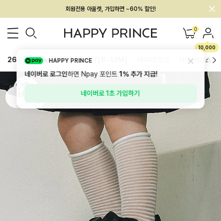
회원전용 아울렛, 가입하면 ~60% 할인!
멤버십 최대 28,000원 혜택
0
10,000
26SS 신상
BEST
BABY[6~12M]
아우터/상의
하의/레깅스
HAPPY PRINCE
네이버로 로그인
하면 Npay 포인트
1%
추가 지급!
네이버로 1초 가입하기