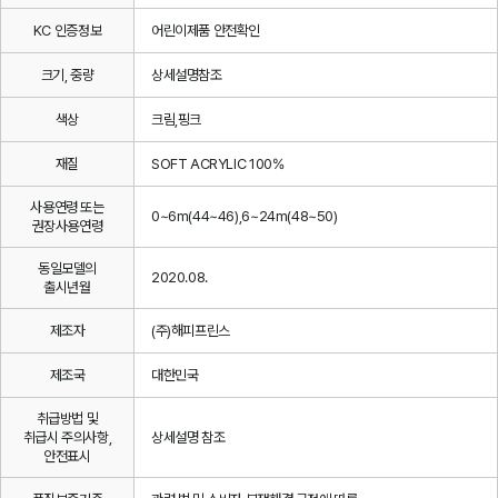
KC 인증정보
어린이제품 안전확인
크기, 중량
상세설명참조
색상
크림,핑크
재질
SOFT ACRYLIC 100%
사용연령 또는
0~6m(44~46),6~24m(48~50)
권장사용연령
동일모델의
2020.08.
출시년월
제조자
(주)해피프린스
제조국
대한민국
취급방법 및
취급시 주의사항,
상세설명 참조
안전표시