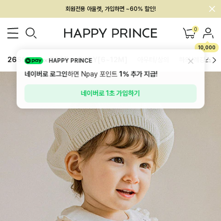
회원전용 아울렛, 가입하면 ~60% 할인!
멤버십 최대 28,000원 혜택
0
10,000
26SS 신상
BEST
BABY[6~12M]
아우터/상의
하의/레깅스
HAPPY PRINCE
네이버로 로그인
하면 Npay 포인트
1%
추가 지급!
네이버로 1초 가입하기