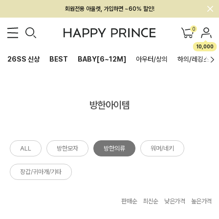
회원전용 아울렛, 가입하면 ~60% 할인!
멤버십 최대 28,000원 혜택
0
10,000
26SS 신상
BEST
BABY[6~12M]
아우터/상의
하의/레깅스
방한아이템
ALL
방한모자
방한의류
워머/네키
장갑/귀마개/기타
판매순
최신순
낮은가격
높은가격