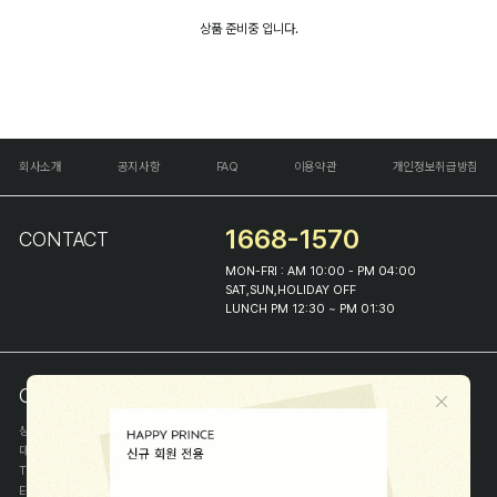
상품 준비중 입니다.
회사소개
공지사항
FAQ
이용약관
개인정보취급방침
1668-1570
CONTACT
MON-FRI : AM 10:00 - PM 04:00
SAT,SUN,HOLIDAY OFF
LUNCH PM 12:30 ~ PM 01:30
COMPANY INFO
상호
(주)해피프린스
대표
이화진
TEL
1668-1570
E-MAIL
help@happyprince.co.kr