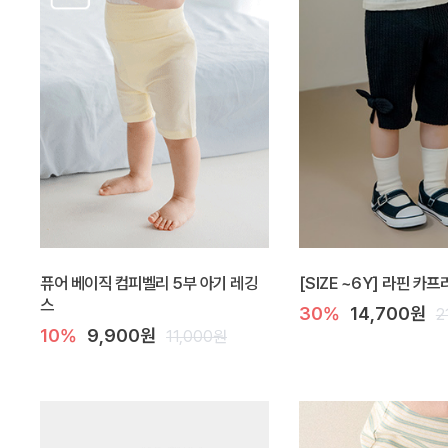
퓨어 베이직 컴피벨리 5부 아기 레깅
[SIZE ~6Y] 라핀 카프
스
30%
14,700원
2
10%
9,900원
11,000원