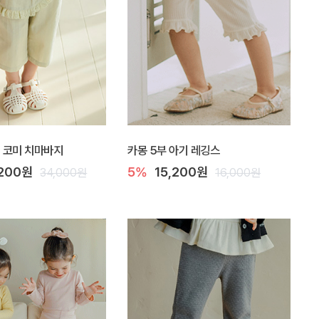
Y] 코미 치마바지
카몽 5부 아기 레깅스
,200원
5%
15,200원
34,000원
16,000원