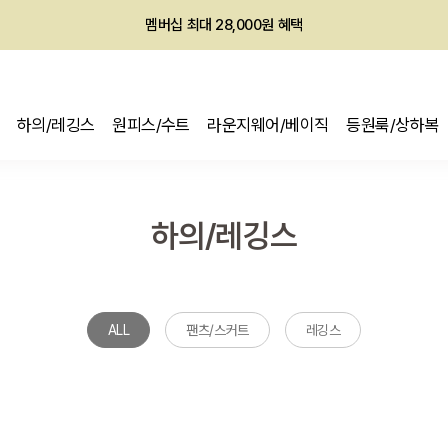
회원전용 아울렛, 가입하면 ~60% 할인!
멤버십 최대 28,000원 혜택
하의/레깅스
원피스/수트
라운지웨어/베이직
등원룩/상하복
하의/레깅스
ALL
팬츠/스커트
레깅스