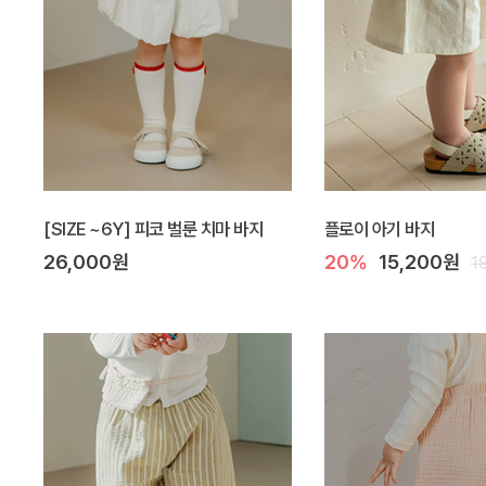
[SIZE ~6Y] 피코 벌룬 치마 바지
플로이 아기 바지
26,000원
20%
15,200원
1