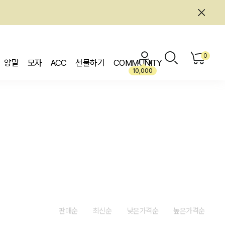
0
양말
모자
ACC
선물하기
COMMUNITY
10,000
판매순
최신순
낮은가격순
높은가격순