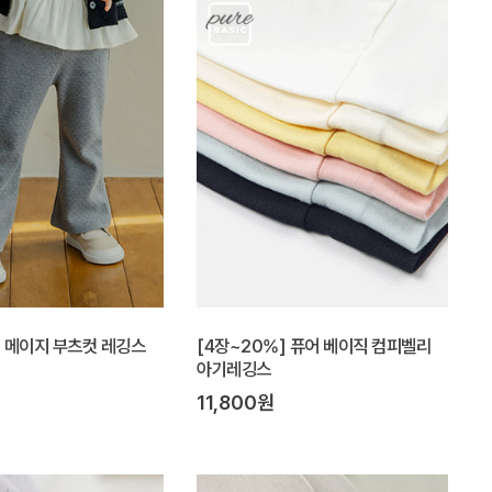
Y] 메이지 부츠컷 레깅스
[4장~20%] 퓨어 베이직 컴피벨리
아기레깅스
11,800원