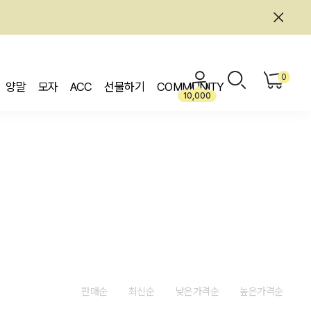
0
양말
모자
ACC
선물하기
COMMUNITY
10,000
판매순
최신순
낮은가격순
높은가격순