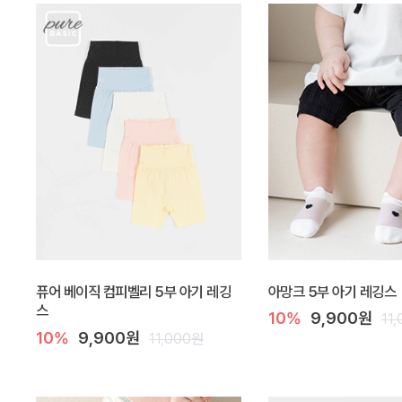
퓨어 베이직 컴피벨리 5부 아기 레깅
아망크 5부 아기 레깅스
스
10%
9,900원
11
10%
9,900원
11,000원