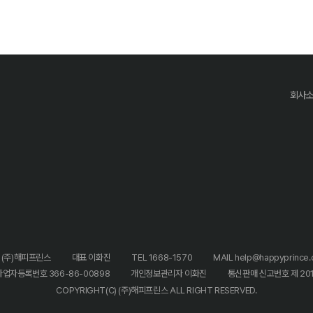
회사
 (주)해피프린스
대표 이화진
TEL 1668-1570
MAIL help@happyprince.c
사업자등록번호 366-86-00898
개인정보관리자 이화진
통신판매 신고번호 제 20
COPYRIGHT(C) (주)해피프린스 ALL RIGHT RESERVED.