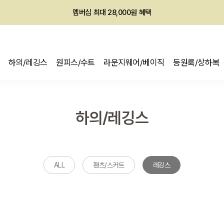
멤버십 최대 28,000원 혜택
하의/레깅스
원피스/수트
라운지웨어/베이직
등원룩/상하복
하의/레깅스
ALL
팬츠/스커트
레깅스