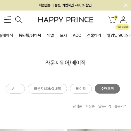
회원전용 아울렛, 가입하면 ~60% 할인!
멤버십 최대 28,000원 혜택
0
10,000
/베이직
등원룩/상하복
양말
모자
ACC
선물하기
웰컴딜 900원
라운지웨어/베이직
ALL
라운지웨어/실내복
베이직
수면조끼
판매순
최신순
낮은가격
높은가격