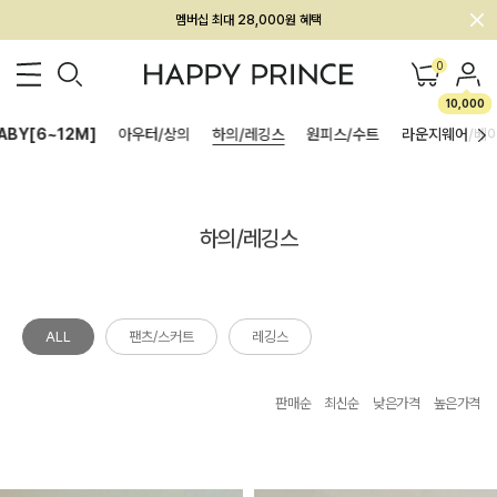
회원전용 아울렛, 가입하면 ~60% 할인!
멤버십 최대 28,000원 혜택
0
10,000
ABY[6~12M]
아우터/상의
하의/레깅스
원피스/수트
라운지웨어/베
하의/레깅스
ALL
팬츠/스커트
레깅스
판매순
최신순
낮은가격
높은가격