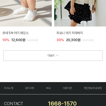
르네 5부 아기 레깅스
피오니 아기 치마바지
10%
12,600원
30%
20,300원
14,000원
29,000원
더보기
회사소개
공지사항
FAQ
이용약관
개인정보취급방침
1668-1570
CONTACT