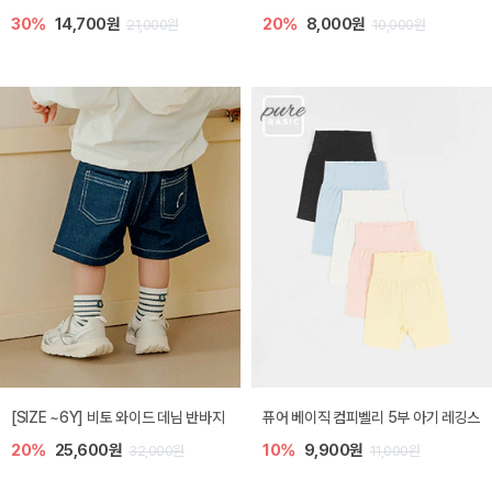
30%
14,700원
20%
8,000원
21,000원
10,000원
[SIZE ~6Y] 비토 와이드 데님 반바지
퓨어 베이직 컴피벨리 5부 아기 레깅스
20%
25,600원
10%
9,900원
32,000원
11,000원