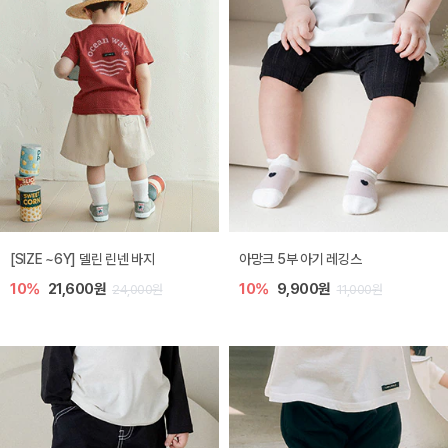
[SIZE ~6Y] 델린 린넨 바지
아망크 5부 아기 레깅스
10%
21,600원
10%
9,900원
24,000원
11,000원