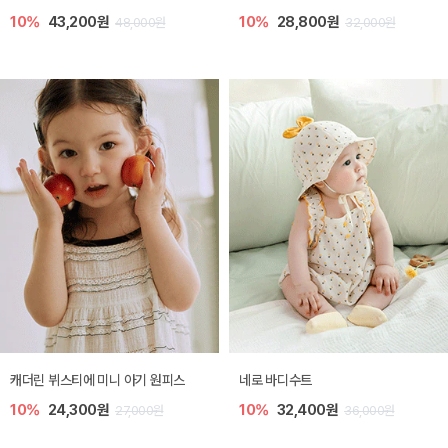
10%
43,200원
10%
28,800원
48,000원
32,000원
캐더린 뷔스티에 미니 아기 원피스
네로 바디수트
10%
24,300원
10%
32,400원
27,000원
36,000원