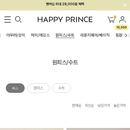
회원전용 아울렛, 가입하면 ~60% 할인!
멤버십 최대 28,000원 혜택
0
10,000
]
아우터/상의
하의/레깅스
원피스/수트
라운지웨어/베이직
등원룩/
원피스/수트
ALL
원피스
수트
판매순
최신순
낮은가격
높은가격