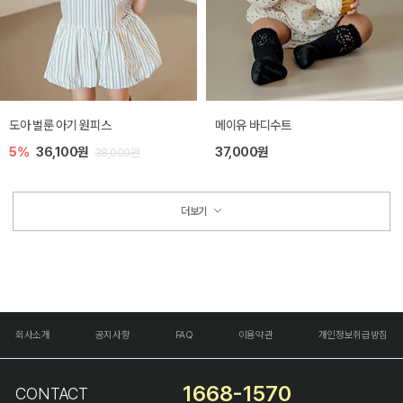
도아 벌룬 아기 원피스
메이유 바디수트
5%
36,100원
37,000원
38,000원
더보기
회사소개
공지사항
FAQ
이용약관
개인정보취급방침
1668-1570
CONTACT