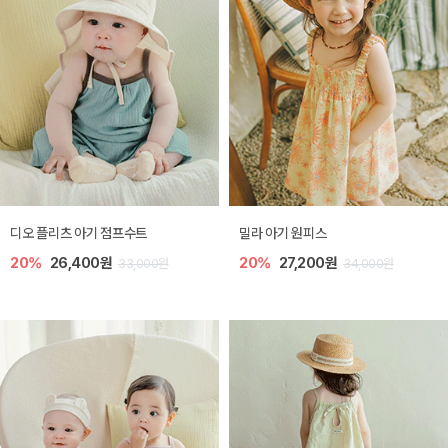
디오 플리츠 아기 점프수트
밀라 아기 원피스
20%
26,400원
20%
27,200원
33,000원
34,000원