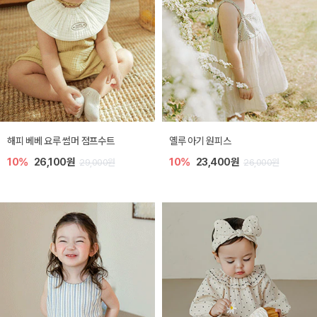
해피 베베 요루 썸머 점프수트
옐루 아기 원피스
10%
26,100원
10%
23,400원
29,000원
26,000원