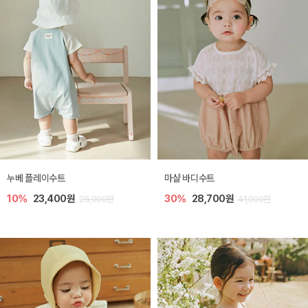
누베 플레이수트
마샬 바디수트
10%
23,400원
30%
28,700원
26,000원
41,000원