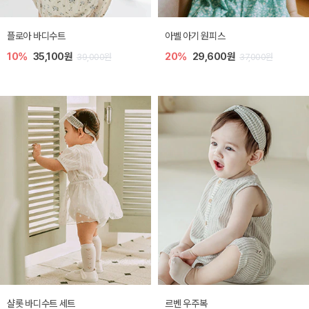
플로아 바디수트
아벨 아기 원피스
10%
35,100원
20%
29,600원
39,000원
37,000원
샬롯 바디수트 세트
르벤 우주복