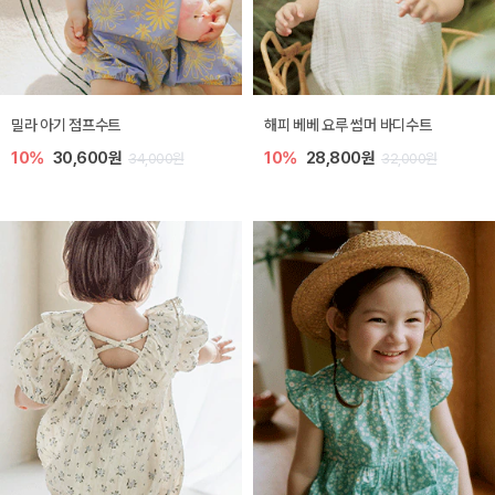
밀라 아기 점프수트
해피 베베 요루 썸머 바디수트
10%
30,600원
10%
28,800원
34,000원
32,000원