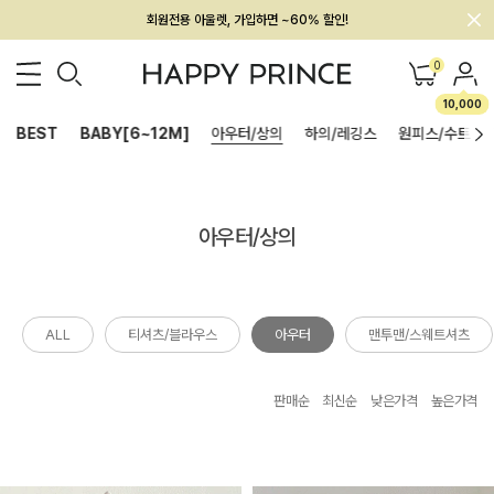
회원전용 아울렛, 가입하면 ~60% 할인!
멤버십 최대 28,000원 혜택
0
10,000
BEST
BABY[6~12M]
아우터/상의
하의/레깅스
원피스/수트
아우터/상의
ALL
티셔츠/블라우스
아우터
맨투맨/스웨트셔츠
판매순
최신순
낮은가격
높은가격