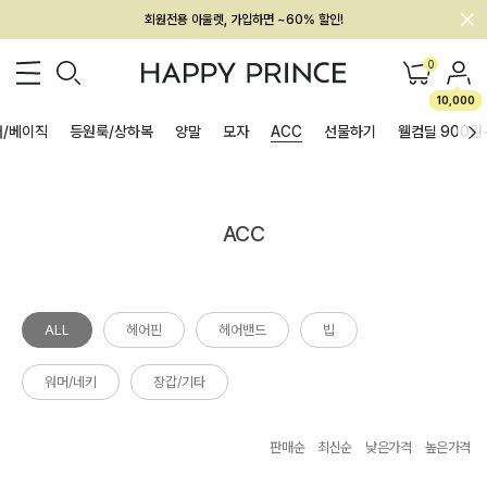
회원전용 아울렛, 가입하면 ~60% 할인!
멤버십 최대 28,000원 혜택
0
10,000
/베이직
등원룩/상하복
양말
모자
ACC
선물하기
웰컴딜 900원
ACC
ALL
헤어핀
헤어밴드
빕
워머/네키
장갑/기타
판매순
최신순
낮은가격
높은가격