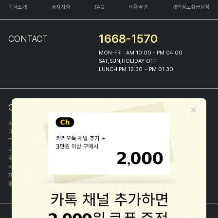
회사소개
공지사항
FAQ
이용약관
개인정보취급방침
1668-1570
CONTACT
MON-FRI : AM 10:00 - PM 04:00
SAT,SUN,HOLIDAY OFF
LUNCH PM 12:30 ~ PM 01:30
COMPANY INFO
상호
(주)해피프린스
대표
이화진
TEL
1668-1570
E-MAIL
help@happyprince.co.kr
주소
서울시 종로구 이화장길 46
사업자등록번호
366-86-00898
개인정보관리자
이화진
통신판매신고번호
제 2018-서울종로-1384 호
[사업자정보확인]