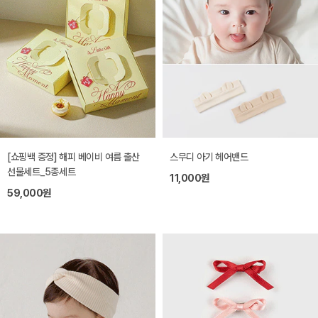
[쇼핑백 증정] 해피 베이비 여름 출산
스무디 아기 헤어밴드
선물세트_5종세트
11,000원
59,000원