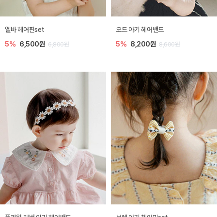
엘바 헤어핀set
오드 아기 헤어밴드
5%
6,500원
5%
8,200원
6,800원
8,600원