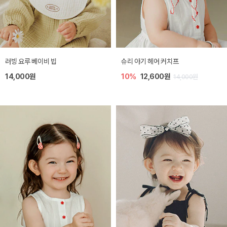
러빙 요루 베이비 빕
슈리 아기 헤어 커치프
14,000원
10%
12,600원
14,000원