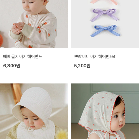
베베 골지 아기 헤어밴드
쁘랑 미니 아기 헤어핀set
6,800원
5,200원