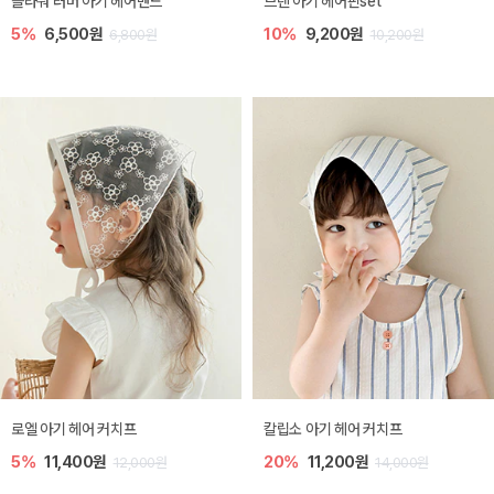
플라워 러버 아기 헤어밴드
브렌 아기 헤어핀set
5%
6,500원
10%
9,200원
6,800원
10,200원
로엘 아기 헤어 커치프
칼립소 아기 헤어 커치프
5%
11,400원
20%
11,200원
12,000원
14,000원