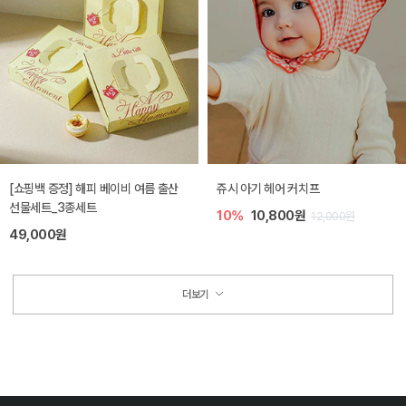
[쇼핑백 증정] 해피 베이비 여름 출산
쥬시 아기 헤어 커치프
선물세트_3종세트
10%
10,800원
12,000원
49,000원
더보기