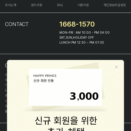
회사소개
공지사항
FAQ
이용약관
개인정보취급방침
1668-1570
CONTACT
MON-FRI : AM 10:00 - PM 04:00
SAT,SUN,HOLIDAY OFF
LUNCH PM 12:30 ~ PM 01:30
COMPANY INFO
상호
(주)해피프린스
대표
이화진
TEL
1668-1570
E-MAIL
help@happyprince.co.kr
주소
서울시 종로구 이화장길 46
사업자등록번호
366-86-00898
개인정보관리자
이화진
통신판매신고번호
제 2018-서울종로-1384 호
[사업자정보확인]