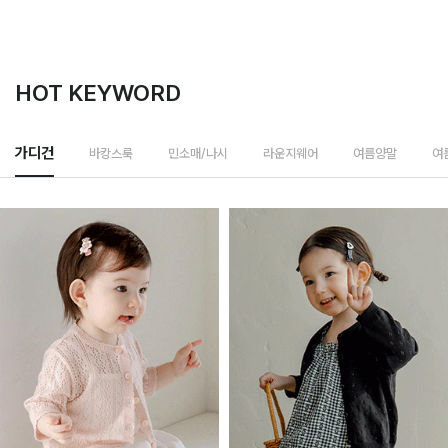
HOT KEYWORD
바캉스룩
가디건
민소매/나시
라운지웨어
여름양말
여