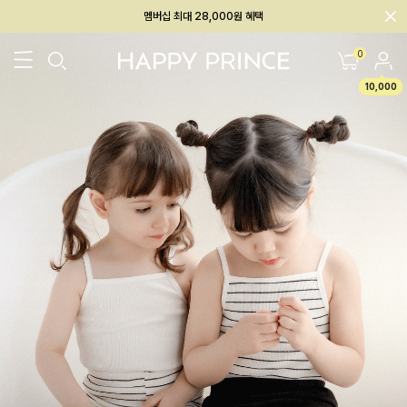
회원전용 아울렛, 가입하면 ~60% 할인!
멤버십 최대 28,000원 혜택
0
10,000
26SS 신상
BEST
BABY[6~12M]
아우터/상의
하의/레깅스