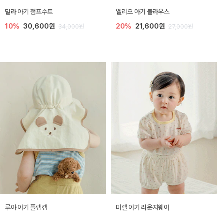
밀라 아기 점프수트
엘리오 아기 블라우스
10%
30,600원
20%
21,600원
34,000원
27,000원
루야 아기 플랩캡
미렐 아기 라운지웨어