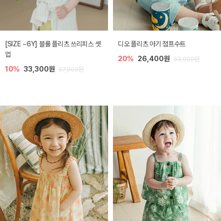
[SIZE ~6Y] 블룸 플리츠 쓰리피스 셋
디오 플리츠 아기 점프수트
업
20%
26,400원
33,000원
10%
33,300원
37,000원