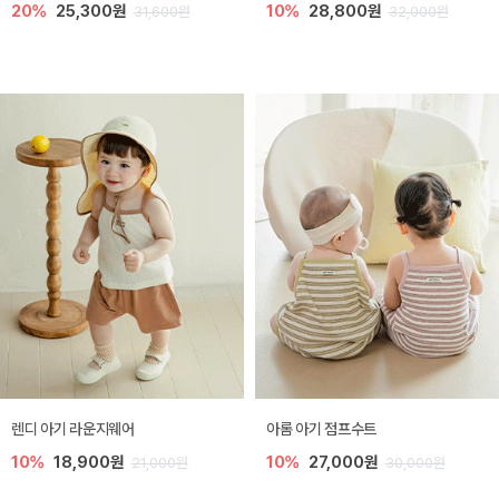
20%
25,300원
10%
28,800원
31,600원
32,000원
렌디 아기 라운지웨어
아롬 아기 점프수트
10%
18,900원
10%
27,000원
21,000원
30,000원