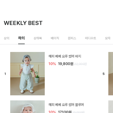
WEEKLY BEST
하의
상의
상하복
베이직
원피스
바디수트
모자
[SIZE ~6Y] 델린 린넨 바지
10%
21,600원
24,000원
듀이 아기 바지
10%
17,100원
19,000원