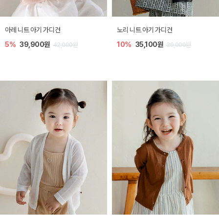
[SIZE ~6Y] 로메이 라운지 셋업
밀라 아기 원피스
10%
23,400원
20%
27,200원
26,000원
34,000원