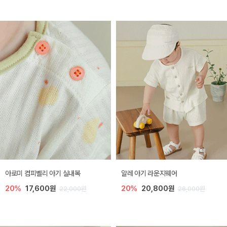
아로미 컴피벨리 아기 실내복
알레 아기 라운지웨어
20%
17,600원
20%
20,800원
22,000원
26,000원