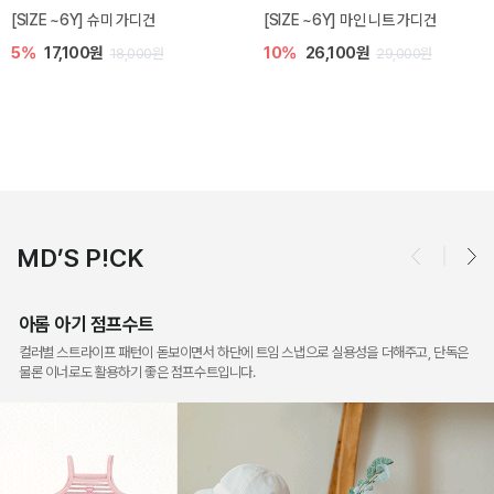
밀라 아기 점프수트
밀라 아기 셋업
10%
30,600원
20%
35,200원
34,000원
44,000원
MD’S P!CK
아롬 아기 점프수트
컬러별 스트라이프 패턴이 돋보이면서 하단에 트임 스냅으로 실용성을 더해주고, 단독은
물론 이너로도 활용하기 좋은 점프수트입니다.