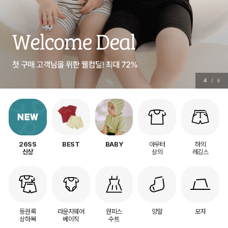
4
/
6
아우터
하의
26SS
BEST
BABY
상의
레깅스
신상
등원룩
라운지웨어
원피스
양말
모자
상하복
베이직
수트