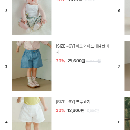
[SIZE ~6Y] 라핀 카프리 팬츠
30%
14,700원
21,000원
엘로디 니트 아기 바지
20%
16,000원
20,000원