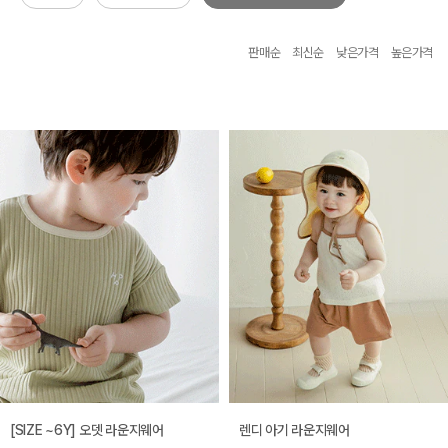
판매순
최신순
낮은가격
높은가격
[SIZE ~6Y] 오뎃 라운지웨어
렌디 아기 라운지웨어