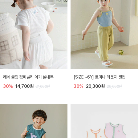
레네 쿨링 컴피벨리 아기 실내복
[SIZE ~6Y] 로미나 라운지 셋업
30%
14,700원
30%
20,300원
21,000원
29,000원