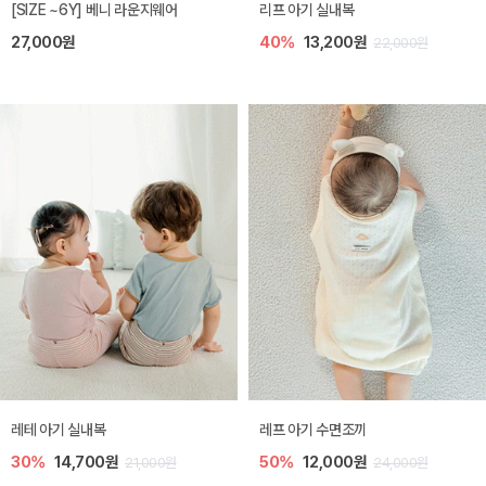
[SIZE ~6Y] 베니 라운지웨어
리프 아기 실내복
27,000원
40%
13,200원
22,000원
레테 아기 실내복
레프 아기 수면조끼
30%
14,700원
50%
12,000원
21,000원
24,000원