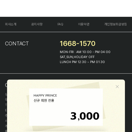
회사소개
공지사항
FAQ
이용약관
개인정보취급방침
1668-1570
CONTACT
MON-FRI : AM 10:00 - PM 04:00
SAT,SUN,HOLIDAY OFF
LUNCH PM 12:30 ~ PM 01:30
COMPANY INFO
상호
(주)해피프린스
대표
이화진
TEL
1668-1570
E-MAIL
help@happyprince.co.kr
주소
서울시 종로구 이화장길 46
사업자등록번호
366-86-00898
개인정보관리자
이화진
통신판매신고번호
제 2018-서울종로-1384 호
[사업자정보확인]