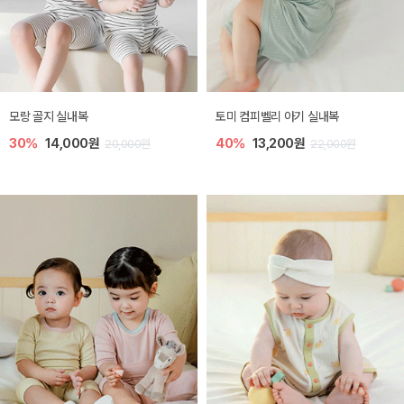
모랑 골지 실내복
토미 컴피벨리 아기 실내복
30%
14,000원
40%
13,200원
20,000원
22,000원