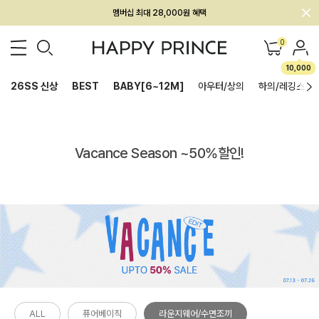
멤버십 최대 28,000원 혜택
0
10,000
26SS 신상
BEST
BABY[6~12M]
아우터/상의
하의/레깅스
Vacance Season ~50%할인!
ALL
퓨어베이직
라운지웨어/수면조끼