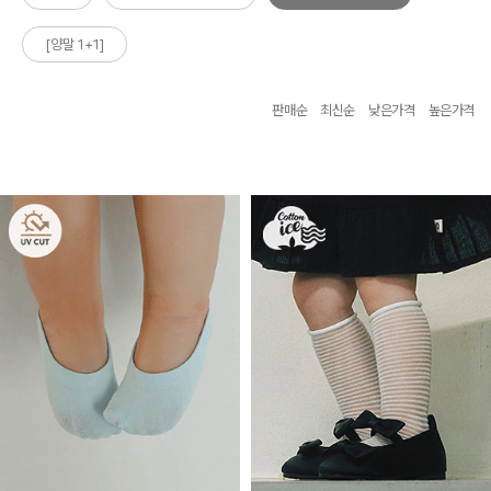
[양말 1+1]
판매순
최신순
낮은가격
높은가격