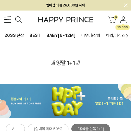
회원전용 아울렛, 가입하면 ~60% 할인!
멤버십 최대 28,000원 혜택
0
10,000
26SS 신상
BEST
BABY[6~12M]
아우터/상의
하의/레깅스
🧦양말 1+1🧦
ALL
[실내복 최대 50%]
[공식몰 단독 1+1]