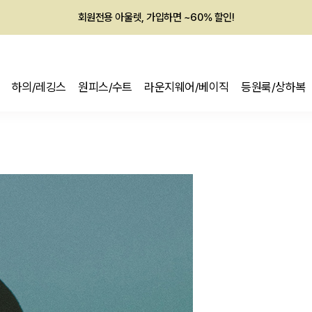
회원전용 아울렛, 가입하면 ~60% 할인!
멤버십 최대 28,000원 혜택
하의/레깅스
원피스/수트
라운지웨어/베이직
등원룩/상하복