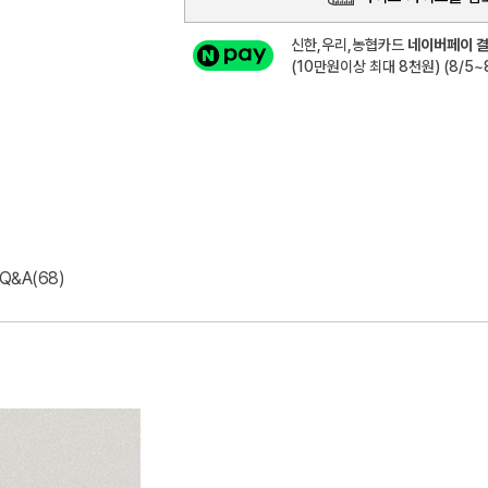
신한,우리,농협카드
네이버페이 결
(10만원이상 최대 8천원) (8/5~8
Q&A(68)