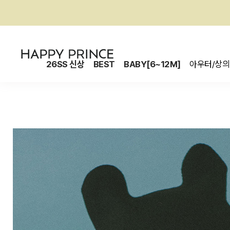
26SS 신상
BEST
BABY[6~12M]
아우터/상의