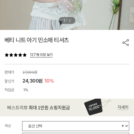
/
1
2
베티 니트 아기 민소매 티셔츠
127개 리뷰 보기
판매가
27,000원
24,300원
10%
할인가
적립금
1%
색상