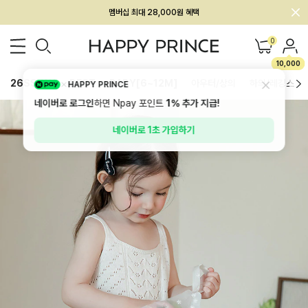
회원전용 아울렛, 가입하면 ~60% 할인!
멤버십 최대 28,000원 혜택
0
10,000
26SS 신상
BEST
BABY[6~12M]
아우터/상의
하의/레깅스
HAPPY PRINCE
네이버로 로그인
하면 Npay 포인트
1%
추가 지급!
네이버로 1초 가입하기