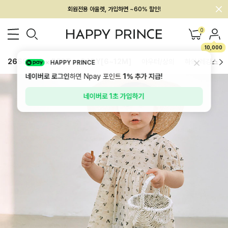
회원전용 아울렛, 가입하면 ~60% 할인!
멤버십 최대 28,000원 혜택
0
10,000
26SS 신상
BEST
BABY[6~12M]
아우터/상의
하의/레깅스
HAPPY PRINCE
네이버로 로그인
하면 Npay 포인트
1%
추가 지급!
네이버로 1초 가입하기