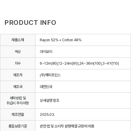
PRODUCT INFO
제품소재
Rayon 52% + Cotton 48%
색상
아이보리
치수
6~12m(80),12~24m(90),24~36m(100),3~4Y(110)
제조자
(주)해피프린스
제조국
대한민국
세탁방법 및
상세설명 참조
취급시 주의사항
제조연월
2025.03.
품질보증기준
관련 법 및 소비자 분쟁해결 규정에 따름