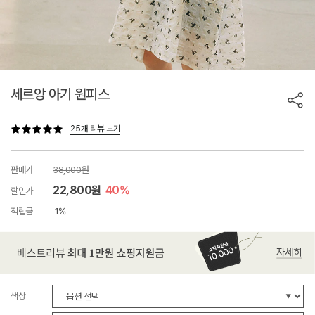
세르앙 아기 원피스
25개 리뷰 보기
판매가
38,000원
22,800원
40%
할인가
적립금
1%
색상