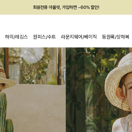
회원전용 아울렛, 가입하면 ~60% 할인!
멤버십 최대 28,000원 혜택
하의/레깅스
원피스/수트
라운지웨어/베이직
등원룩/상하복