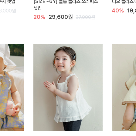
라운지 셋업
[SIZE ~6Y] 블룸 플리츠 쓰리피스
디오 플리츠 
셋업
40%
19
6,000원
20%
29,600원
37,000원