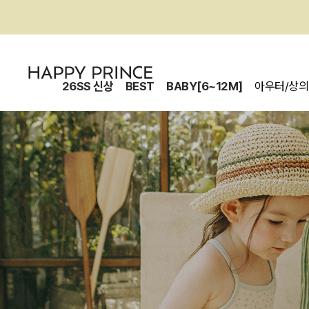
26SS 신상
BEST
BABY[6~12M]
아우터/상의