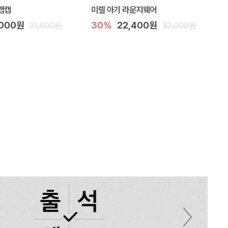
랩캡
미렐 아기 라운지웨어
,000원
30%
22,400원
31,600원
32,000원