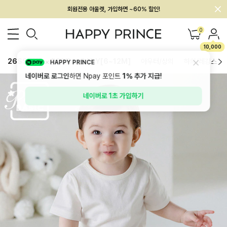
멤버십 최대 28,000원 혜택
0
10,000
26SS 신상
BEST
BABY[6~12M]
아우터/상의
하의/레깅스
HAPPY PRINCE
네이버로 로그인
하면 Npay 포인트
1%
추가 지급!
네이버로 1초 가입하기