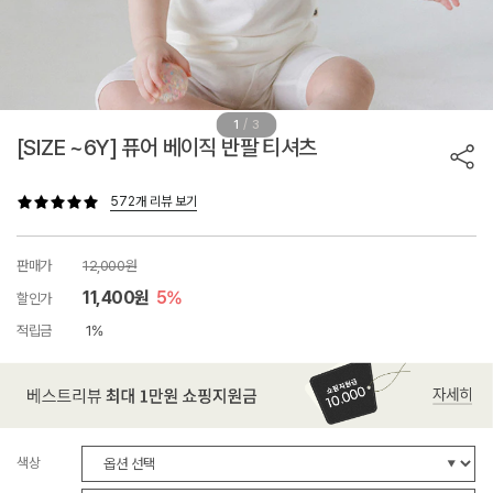
/
1
3
[SIZE ~6Y] 퓨어 베이직 반팔 티셔츠
572개 리뷰 보기
판매가
12,000원
11,400원
5%
할인가
적립금
1%
색상