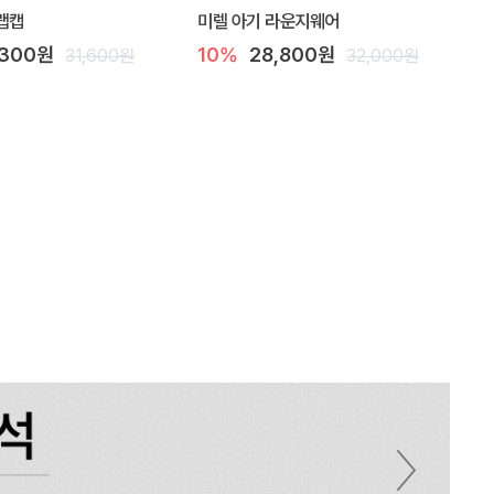
랩캡
미렐 아기 라운지웨어
,300원
10%
28,800원
31,600원
32,000원