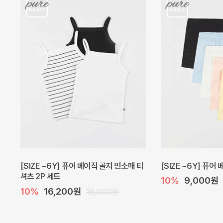
캐더린 뷔스티에 미니 아기 원피스
[SIZE ~6Y] 베르
10%
24,300원
10%
28,800원
27,000원