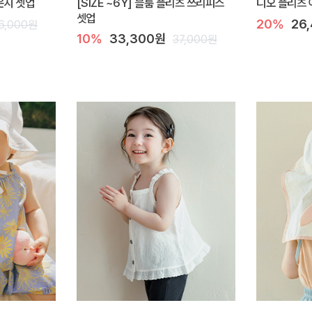
라운지 셋업
[SIZE ~6Y] 블룸 플리츠 쓰리피스
디오 플리츠 
셋업
20%
26
6,000원
10%
33,300원
37,000원