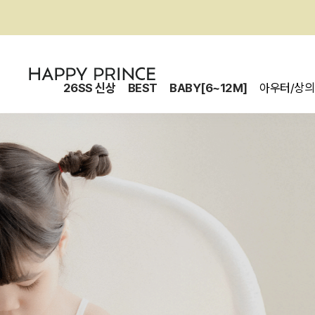
26SS 신상
BEST
BABY[6~12M]
아우터/상의