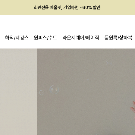
멤버십 최대 28,000원 혜택
하의/레깅스
원피스/수트
라운지웨어/베이직
등원룩/상하복