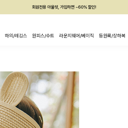
회원전용 아울렛, 가입하면 ~60% 할인!
멤버십 최대 28,000원 혜택
하의/레깅스
원피스/수트
라운지웨어/베이직
등원룩/상하복