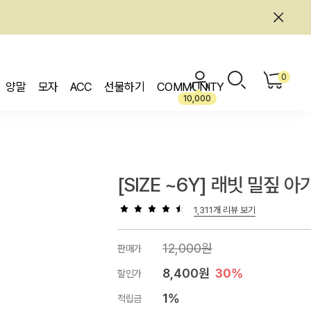
0
양말
모자
ACC
선물하기
COMMUNITY
10,000
[SIZE ~6Y] 래빗 밀짚 아
1,311개 리뷰 보기
12,000원
판매가
8,400원
30%
할인가
1%
적립금