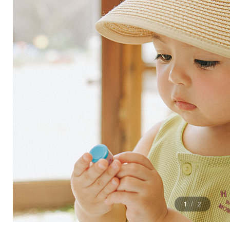
1
2
/