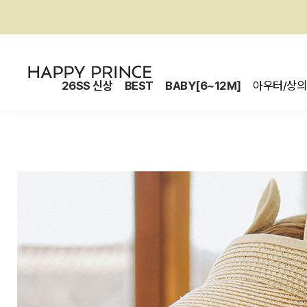
26SS 신상
BEST
BABY[6~12M]
아우터/상의