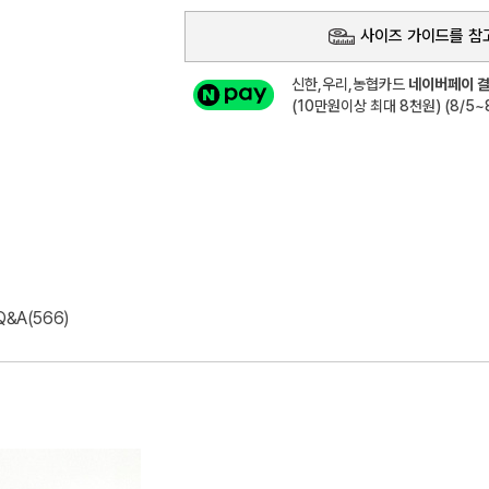
사이즈 가이드를 참
신한,우리,농협카드
네이버페이 결
(10만원이상 최대 8천원) (8/5~8
Q&A(566)