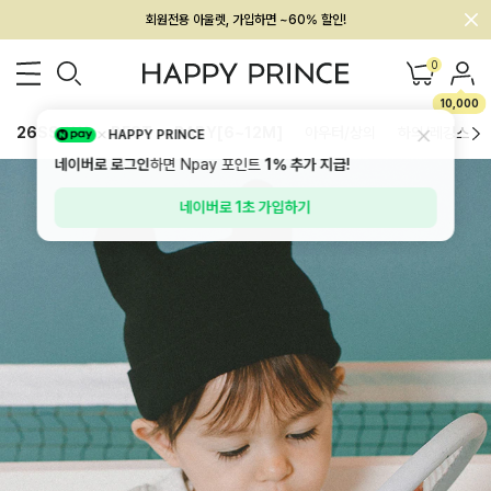
멤버십 최대 28,000원 혜택
0
10,000
26SS 신상
BEST
BABY[6~12M]
아우터/상의
하의/레깅스
HAPPY PRINCE
네이버로 로그인
하면 Npay 포인트
1%
추가 지급!
네이버로 1초 가입하기