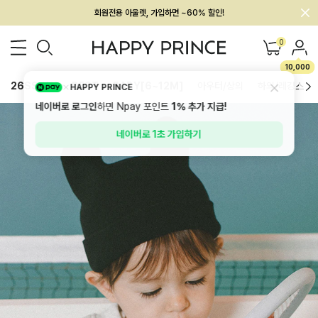
회원전용 아울렛, 가입하면 ~60% 할인!
멤버십 최대 28,000원 혜택
0
10,000
26SS 신상
BEST
BABY[6~12M]
아우터/상의
하의/레깅스
HAPPY PRINCE
네이버로 로그인
하면 Npay 포인트
1%
추가 지급!
네이버로 1초 가입하기