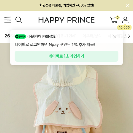
멤버십 최대 28,000원 혜택
0
10,000
26SS 신상
BEST
BABY[6~12M]
아우터/상의
하의/레깅스
HAPPY PRINCE
네이버로 로그인
하면 Npay 포인트
1%
추가 지급!
네이버로 1초 가입하기