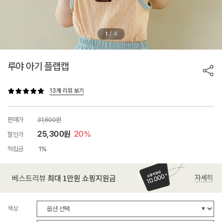
/
1
4
루야 아기 플랩캡
13개 리뷰 보기
판매가
31,600원
25,300원
20%
할인가
적립금
1%
색상