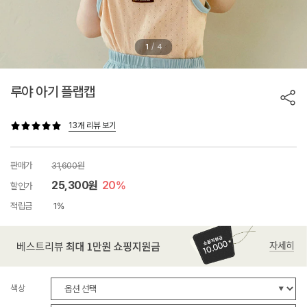
/
1
4
루야 아기 플랩캡
13개 리뷰 보기
판매가
31,600원
25,300원
20%
할인가
적립금
1%
색상