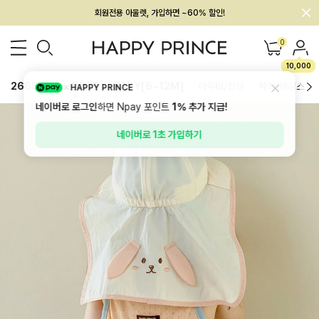
회원전용 아울렛, 가입하면 ~60% 할인!
멤버십 최대 28,000원 혜택
0
10,000
26SS 신상
BEST
BABY[6~12M]
아우터/상의
하의/레깅스
HAPPY PRINCE
네이버로 로그인
하면 Npay 포인트
1%
추가 지급!
네이버로 1초 가입하기