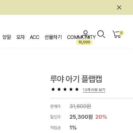
0
양말
모자
ACC
선물하기
COMMUNITY
10,000
루야 아기 플랩캡
13개 리뷰 보기
31,600원
판매가
25,300원
20%
할인가
1%
적립금