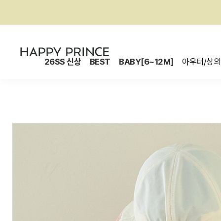
26SS 신상
BEST
BABY[6~12M]
아우터/상의