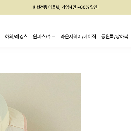
회원전용 아울렛, 가입하면 ~60% 할인!
멤버십 최대 28,000원 혜택
하의/레깅스
원피스/수트
라운지웨어/베이직
등원룩/상하복