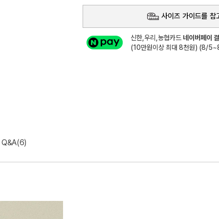
사이즈 가이드를 참
신한,우리,농협카드
네이버페이 결
(10만원이상 최대 8천원) (8/5~8
Q&A(6)