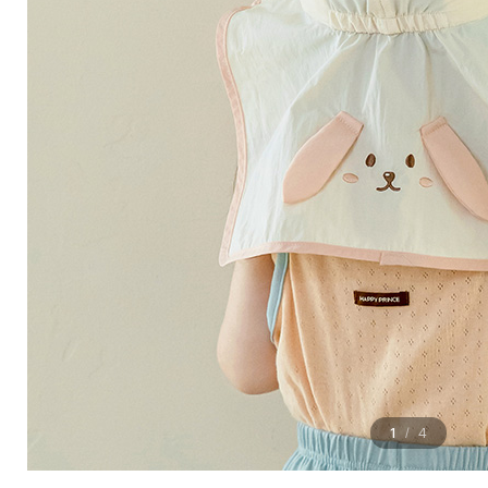
1
4
/