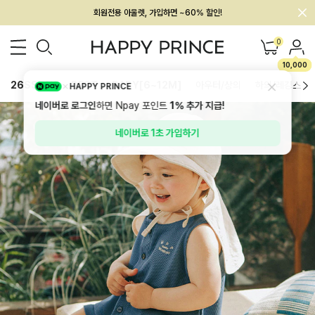
멤버십 최대 28,000원 혜택
0
10,000
26SS 신상
BEST
BABY[6~12M]
아우터/상의
하의/레깅스
HAPPY PRINCE
네이버로 로그인
하면 Npay 포인트
1%
추가 지급!
네이버로 1초 가입하기