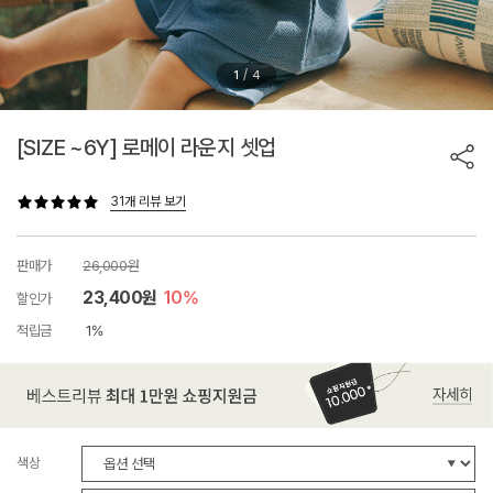
/
1
4
[SIZE ~6Y] 로메이 라운지 셋업
31개 리뷰 보기
판매가
26,000원
23,400원
10%
할인가
적립금
1%
색상