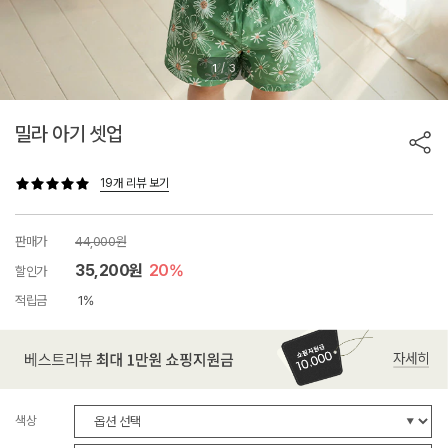
/
1
3
밀라 아기 셋업
19개 리뷰 보기
판매가
44,000원
35,200원
20%
할인가
적립금
1%
색상