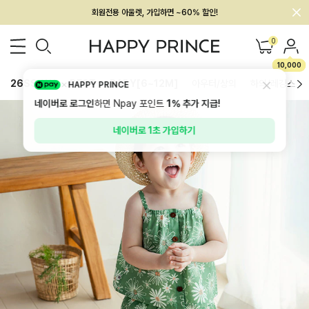
멤버십 최대 28,000원 혜택
0
10,000
26SS 신상
BEST
BABY[6~12M]
아우터/상의
하의/레깅스
HAPPY PRINCE
네이버로 로그인
하면 Npay 포인트
1%
추가 지급!
네이버로 1초 가입하기