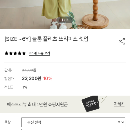
/
1
5
[SIZE ~6Y] 블룸 플리츠 쓰리피스 셋업
36개 리뷰 보기
판매가
37,000원
33,300원
10%
할인가
적립금
1%
색상