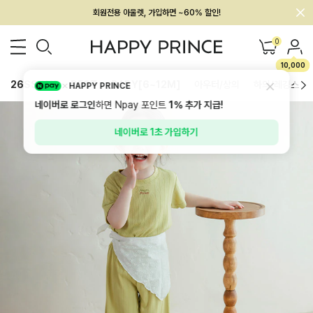
멤버십 최대 28,000원 혜택
0
10,000
26SS 신상
BEST
BABY[6~12M]
아우터/상의
하의/레깅스
HAPPY PRINCE
네이버로 로그인
하면 Npay 포인트
1%
추가 지급!
네이버로 1초 가입하기