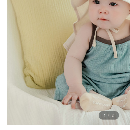
1
2
/