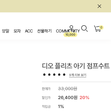
0
양말
모자
ACC
선물하기
COMMUNITY
10,000
디오 플리츠 아기 점프수트
9개 리뷰 보기
33,000원
판매가
26,400원
20%
할인가
1%
적립금