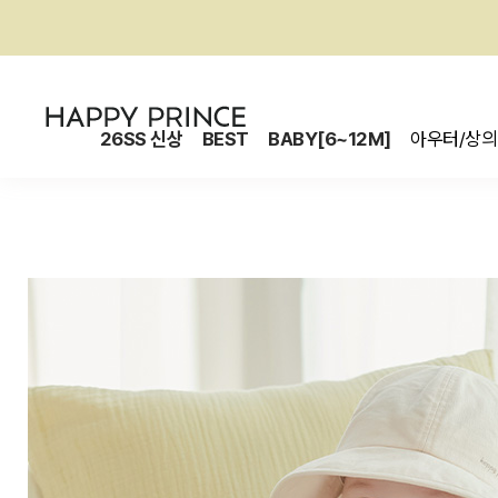
26SS 신상
BEST
BABY[6~12M]
아우터/상의