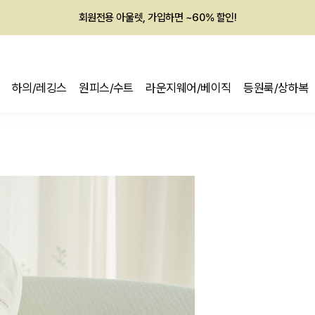
회원전용 아울렛, 가입하면 ~60% 할인!
멤버십 최대 28,000원 혜택
하의/레깅스
원피스/수트
라운지웨어/베이직
등원룩/상하복