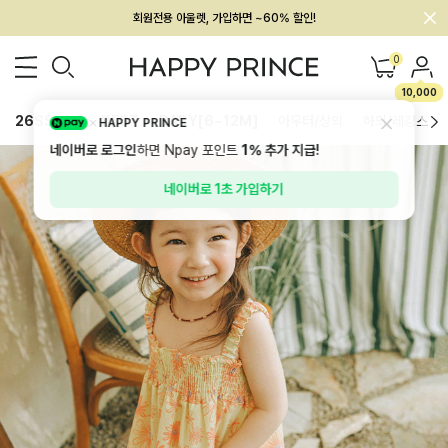
멤버십 최대 28,000원 혜택
0
10,000
26SS 신상
BEST
BABY[6~12M]
아우터/상의
하의/레깅스
HAPPY PRINCE
네이버로 로그인
하면 Npay 포인트
1%
추가 지급!
네이버로 1초 가입하기